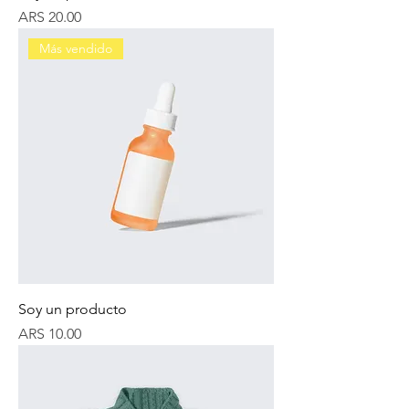
Price
ARS 20.00
Más vendido
Soy un producto
Price
ARS 10.00