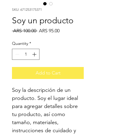
SKU: 671253175371
Soy un producto
Regular
Sale
 ARS 100.00 
ARS 95.00
Price
Price
Quantity
*
Add to Cart
Soy la descripción de un 
producto. Soy el lugar ideal 
para agregar detalles sobre 
tu producto, así como 
tamaño, materiales, 
instrucciones de cuidado y 